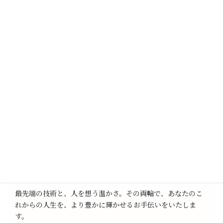
かつては「自然の流れ」として受け入れるしかなかった老化
のプロセスも、いまや医療の力で緩やかに整え、心身ともに
より健やかで美しい状態を保つことが可能になりつつありま
す。
ヴィーナス京都では、この最先端の医療を「治療」としてだ
けでなく、“人生の質を高めるケア”として捉えています。
再生医療は、一人ひとりの細胞がもつ再生力を引き出す、極
めてパーソナルな医療です。だからこそ、私たちは医学的な
知見と同じくらい、「人に寄り添う姿勢」を大切にしていま
す。
日本人が古くから大切にしてきた“おもてなしの心”を礎に、
安心して身をゆだねていただける環境と、誠実な医療の提供
をお約束します。
最先端の技術と、人を想う温かさ。その両輪で、あなたのこ
れからの人生を、より豊かに輝かせるお手伝いをいたしま
す。